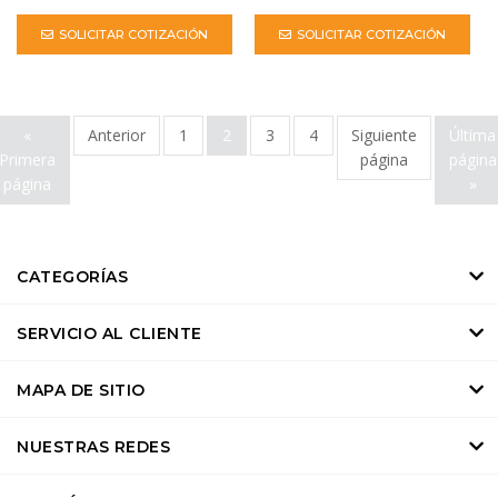
SOLICITAR COTIZACIÓN
SOLICITAR COTIZACIÓN
«
Anterior
1
2
3
4
Siguiente
Última
Primera
página
página
página
»
CATEGORÍAS
SERVICIO AL CLIENTE
MAPA DE SITIO
NUESTRAS REDES